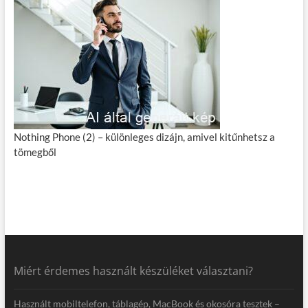
Nothing Phone (2) – különleges dizájn, amivel kitűnhetsz a
tömegből
Miért érdemes használt készüléket választani?
Használt mobiltelefon, táblagép, MacBook és okosóra tesztek –