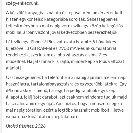
szégyenkeznünk.
A készülék anyaghasználata és fogása prémium érzetet kelt,
hiszen egykor felső kategóriába sorolták. Sebességben és
teljesítményben a mai napig vetekszik egy közép kategóriás
mobillal, árban viszont jóval kedvezőbben beszerezhetjük.
Létezik egy iPhone 7 Plus változata is, ami 5,5 hüvelykes
kijelzővel, 3 GB RAM-al és 2900 mAh-es akkumulátorral
rendelkezik, szerintem ez jobb választás a sima 7-es
modellnél. Ha játszanánk is rajta, mindenképp a Plus változat
ajánlott.
Összességében ezt a telefont a mai napig ajánlani merem napi
használatra, tartalomfogyasztásra és egyszerűbb játékra. Egy
iPhone akkor is menő, ha régi, ha pedig találunk egy szép
állapotú, felújított darabot, azt csaknem mindenre tudjuk majd
használni, amire egy újat. Ami biztos, hogy a népszerűsége a
mai napig töretlen, ezért a legtöbb használt mobilbolt, illetve
webáruház kínálatában megtalálható.
Utolsó frissítés: 202
6