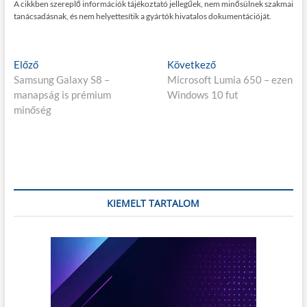
A cikkben szereplő információk tájékoztató jellegűek, nem minősülnek szakmai
tanácsadásnak, és nem helyettesítik a gyártók hivatalos dokumentációját.
Bejegyzés
E
K
Előző
Következő
l
ö
Samsung Galaxy S8 –
Microsoft Lumia 650 – ezen
navigáció
ő
v
manapság is prémium
Windows 10 fut
z
e
minőség
ő
t
p
k
o
e
s
z
t
ő
:
p
KIEMELT TARTALOM
o
s
t
: