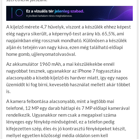
A kijelző mérete 4,7 hüvelyk, viszont a készülék ehhez képest
elég nagyra sikerült, a képernyő-test arány kb. 65,5%, ami
napjainkban elég rossznak mondható. Különösen a készülék
alján és tetején van nagy káva, ezen még található előlapi
home gomb, ujjlenyomatolvasóval.
Az akkumulátor 1960 mAh, a mai készülékekbe ennél
nagyobbat tesznek, ugyanakkor az iPhone 7 fogyasztása
alacsonyabb a kisebb kijelző és hardver miatt, így egy napos
üzemidőt ki fog bírni, kevesebb használat mellett akár többet
is.
A kamera felbontása alacsonyabb, mint a legtöbb mai
telefoné, 12 MP egy darab hátlapi és 7 MP előlapi kamerával
rendelkezik. Ugyanakkor nem csak a megapixel száma
lényeges egy fénykép minőségénél, ez a telefon pedig
kifejezetten szép, éles és jó kontrasztú fényképeket készít,
mellyel egyetlen közösségi média oldalon sem kell