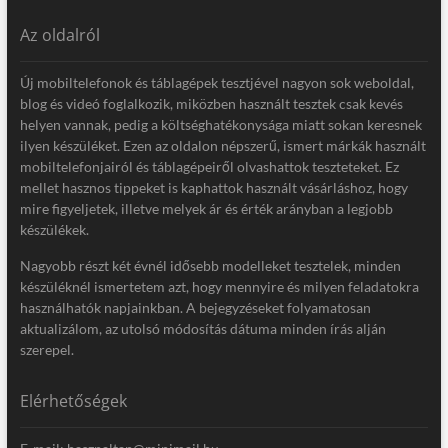
Az oldalról
Új mobiltelefonok és táblagépek tesztjével nagyon sok weboldal,
blog és videó foglalkozik, miközben használt tesztek csak kevés
helyen vannak, pedig a költséghatékonysága miatt sokan keresnek
ilyen készüléket. Ezen az oldalon népszerű, ismert márkák használt
mobiltelefonjairól és táblagépeiről olvashattok teszteteket. Ez
mellet hasznos tippeket is kaphattok használt vásárláshoz, hogy
mire figyeljetek, illetve melyek ár és érték arányban a legjobb
készülékek.
Nagyobb részt két évnél idősebb modelleket tesztelek, minden
készüléknél ismertetem azt, hogy mennyire és milyen feladatokra
használhatók napjainkban. A bejegyzéseket folyamatosan
aktualizálom, az utolsó módosítás dátuma minden írás alján
szerepel.
Elérhetőségek