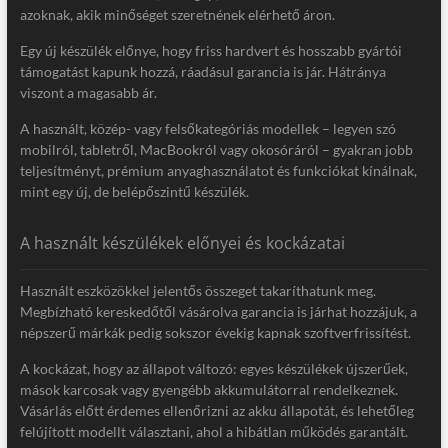
azoknak, akik minőséget szeretnének elérhető áron.
Egy új készülék előnye, hogy friss hardvert és hosszabb gyártói
támogatást kapunk hozzá, ráadásul garancia is jár. Hátránya
viszont a magasabb ár.
A használt, közép- vagy felsőkategóriás modellek – legyen szó
mobilról, tabletről, MacBookról vagy okosóráról – gyakran jobb
teljesítményt, prémium anyaghasználatot és funkciókat kínálnak,
mint egy új, de belépőszintű készülék.
A használt készülékek előnyei és kockázatai
Használt eszközökkel jelentős összeget takaríthatunk meg.
Megbízható kereskedőtől vásárolva garancia is járhat hozzájuk, a
népszerű márkák pedig sokszor évekig kapnak szoftverfrissítést.
A kockázat, hogy az állapot változó: egyes készülékek újszerűek,
mások karcosak vagy gyengébb akkumulátorral rendelkeznek.
Vásárlás előtt érdemes ellenőrizni az akku állapotát, és lehetőleg
felújított modellt választani, ahol a hibátlan működés garantált.