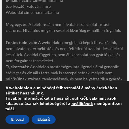
E-mail: hasznaltan@minimail.hu
Szerkesztő: Földvári Imre
Weboldal címe: hasznaltan.hu
Megjegyzés:
A telefonszám nem hivatalos kapcsolattartási
csatorna. Hivatalos megkereséseket kizárólag e-mailben fogadok.
Fontos tudnivaló:
A weboldalon megjelenő képek illusztrációk,
nem hivatalos termékfotók, és nem feltétlenül az adott készülékről
készültek. Az oldal független, nem áll kapcsolatban gyártókkal, és
nem forgalmaz termékeket.
Tájékoztatás:
Az oldalon mesterséges intelligencia által generált
szöveges és vizuális tartalmak is szerepelhetnek, melyek nem
minősülnek szakmai tanácsadásnak, és nem helyettesítik a gyártók
hivatalos dokumentációját. Részletek a jogi nyilatkozatban.
A weboldalon a minőségi felhasználói élmény érdekében
sütiket használunk.
Jogi nyilatkozat
További információkat a használt sütikről, valamint azok
Adatkezelési tájékoztató
kikapcsolásának lehetőségéről a
menüpontban
beállítások
talál.
Elfogad
Elutasít