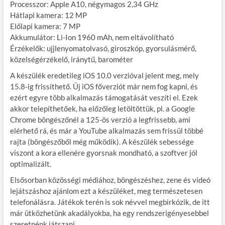
Processzor: Apple A10, négymagos 2,34 GHz
Hátlapi kamera: 12 MP
Előlapi kamera: 7 MP
Akkumulátor: Li-Ion 1960 mAh, nem eltávolítható
Érzékelők: ujjlenyomatolvasó, giroszkóp, gyorsulásmérő,
közelségérzékelő, iránytű, barométer
A készülék eredetileg iOS 10.0 verzióval jelent meg, mely
15.8-ig frissíthető. Új iOS főverziót már nem fog kapni, és
ezért egyre több alkalmazás támogatását veszíti el. Ezek
akkor telepíthetőek, ha előzőleg letöltöttük, pl. a Google
Chrome böngészőnél a 125-ös verzió a legfrissebb, ami
elérhető rá, és már a YouTube alkalmazás sem frissül többé
rajta (böngészőből még működik). A készülék sebessége
viszont a kora ellenére gyorsnak mondható, a szoftver jól
optimalizált.
Elsősorban közösségi médiához, böngészéshez, zene és videó
lejátszáshoz ajánlom ezt a készüléket, meg természetesen
telefonálásra. Játékok terén is sok névvel megbirkózik, de itt
már ütközhetünk akadályokba, ha egy rendszerigényesebbel
szeretnénk játszani.