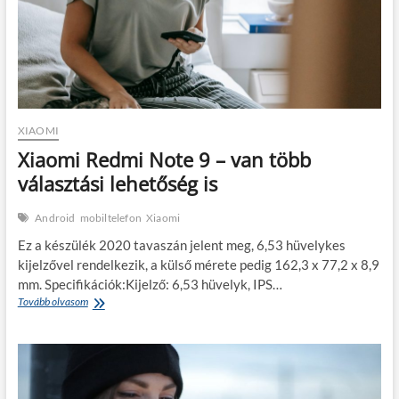
XIAOMI
Xiaomi Redmi Note 9 – van több
választási lehetőség is
Android
mobiltelefon
Xiaomi
Ez a készülék 2020 tavaszán jelent meg, 6,53 hüvelykes
kijelzővel rendelkezik, a külső mérete pedig 162,3 x 77,2 x 8,9
mm. Specifikációk:Kijelző: 6,53 hüvelyk, IPS…
Xiaomi
Tovább olvasom
Redmi
Note
9
–
van
több