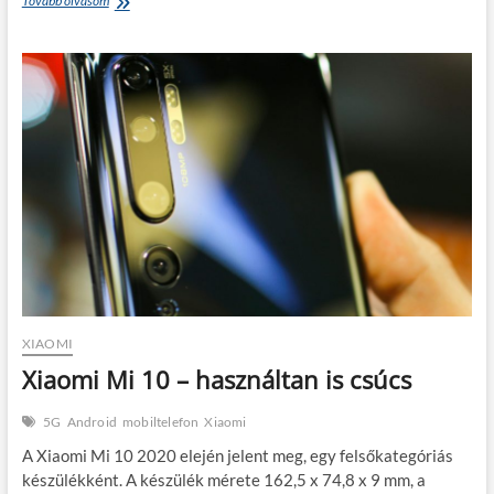
Tovább olvasom
Redmi
Note
10
–
kettő
verzió
is
van
XIAOMI
Xiaomi Mi 10 – használtan is csúcs
5G
Android
mobiltelefon
Xiaomi
A Xiaomi Mi 10 2020 elején jelent meg, egy felsőkategóriás
készülékként. A készülék mérete 162,5 x 74,8 x 9 mm, a