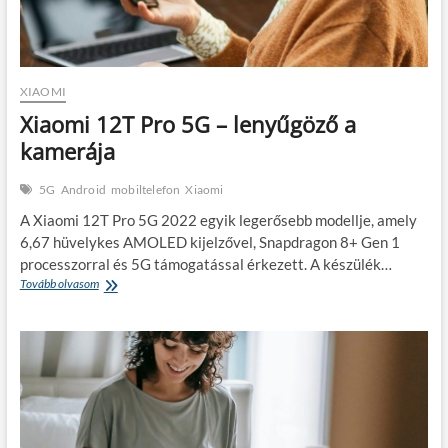
XIAOMI
Xiaomi 12T Pro 5G – lenyűgöző a
kamerája
5G
Android
mobiltelefon
Xiaomi
A Xiaomi 12T Pro 5G 2022 egyik legerősebb modellje, amely
6,67 hüvelykes AMOLED kijelzővel, Snapdragon 8+ Gen 1
processzorral és 5G támogatással érkezett. A készülék…
Xiaomi
Tovább olvasom
12T
Pro
5G
–
lenyűgöző
a
kamerája