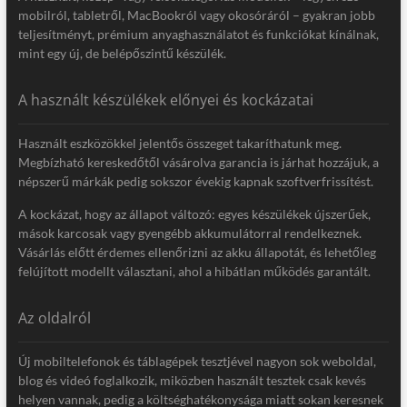
mobilról, tabletről, MacBookról vagy okosóráról – gyakran jobb
teljesítményt, prémium anyaghasználatot és funkciókat kínálnak,
mint egy új, de belépőszintű készülék.
A használt készülékek előnyei és kockázatai
Használt eszközökkel jelentős összeget takaríthatunk meg.
Megbízható kereskedőtől vásárolva garancia is járhat hozzájuk, a
népszerű márkák pedig sokszor évekig kapnak szoftverfrissítést.
A kockázat, hogy az állapot változó: egyes készülékek újszerűek,
mások karcosak vagy gyengébb akkumulátorral rendelkeznek.
Vásárlás előtt érdemes ellenőrizni az akku állapotát, és lehetőleg
felújított modellt választani, ahol a hibátlan működés garantált.
Az oldalról
Új mobiltelefonok és táblagépek tesztjével nagyon sok weboldal,
blog és videó foglalkozik, miközben használt tesztek csak kevés
helyen vannak, pedig a költséghatékonysága miatt sokan keresnek