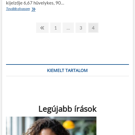
kijelzője 6,67 hüvelykes, 90…
Xiaomi
Tovább olvasom
Mi
10
Bejegyzések
–
Előző
Page
Page
Page
1
…
3
4
használtan
page
lapozása
is
csúcs
KIEMELT TARTALOM
Legújabb írások