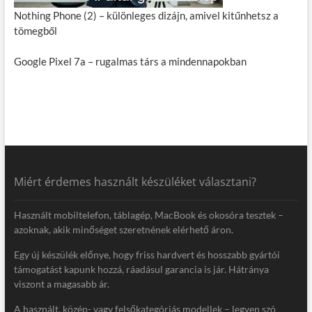
Nothing Phone (2) – különleges dizájn, amivel kitűnhetsz a
tömegből
Google Pixel 7a – rugalmas társ a mindennapokban
Miért érdemes használt készüléket választani?
Használt mobiltelefon, táblagép, MacBook és okosóra tesztek –
azoknak, akik minőséget szeretnének elérhető áron.
Egy új készülék előnye, hogy friss hardvert és hosszabb gyártói
támogatást kapunk hozzá, ráadásul garancia is jár. Hátránya
viszont a magasabb ár.
A használt, közép- vagy felsőkategóriás modellek – legyen szó