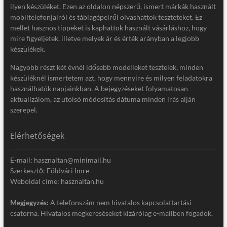
ilyen készüléket. Ezen az oldalon népszerű, ismert márkák használt
mobiltelefonjairól és táblagépeiről olvashattok teszteteket. Ez
mellet hasznos tippeket is kaphattok használt vásárláshoz, hogy
mire figyeljetek, illetve melyek ár és érték arányban a legjobb
készülékek.
Nagyobb részt két évnél idősebb modelleket tesztelek, minden
készüléknél ismertetem azt, hogy mennyire és milyen feladatokra
használhatók napjainkban. A bejegyzéseket folyamatosan
aktualizálom, az utolsó módosítás dátuma minden írás alján
szerepel.
Elérhetőségek
E-mail: hasznaltan@minimail.hu
Szerkesztő: Földvári Imre
Weboldal címe: hasznaltan.hu
Megjegyzés:
A telefonszám nem hivatalos kapcsolattartási
csatorna. Hivatalos megkereséseket kizárólag e-mailben fogadok.