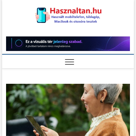
Skip
to
content
Használt
HASZNÁLT MOBILTELEFON,
TÁBLAGÉP, MACBOOK ÉS
OKOSÓRA TESZTEK
teszt