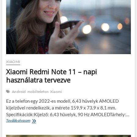
választási
lehetőség
is
XIAOMI
Xiaomi Redmi Note 11 – napi
használatra tervezve
Android
mobiltelefon
Xiaomi
Ez a telefon egy 2022-es modell, 6,43 hüvelyk AMOLED
kijelzővel rendelkezik, a mérete 159,9 x 73,9 x 8,1 mm.
Specifikációk:Kijelző: 6,43 hüvelyk, 90 Hz AMOLEDTárhely:…
Xiaomi
Tovább olvasom
Redmi
Note
11