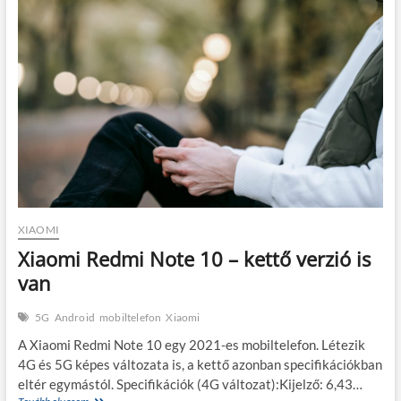
–
napi
használatra
tervezve
XIAOMI
Xiaomi Redmi Note 10 – kettő verzió is
van
5G
Android
mobiltelefon
Xiaomi
A Xiaomi Redmi Note 10 egy 2021-es mobiltelefon. Létezik
4G és 5G képes változata is, a kettő azonban specifikációkban
eltér egymástól. Specifikációk (4G változat):Kijelző: 6,43…
Xiaomi