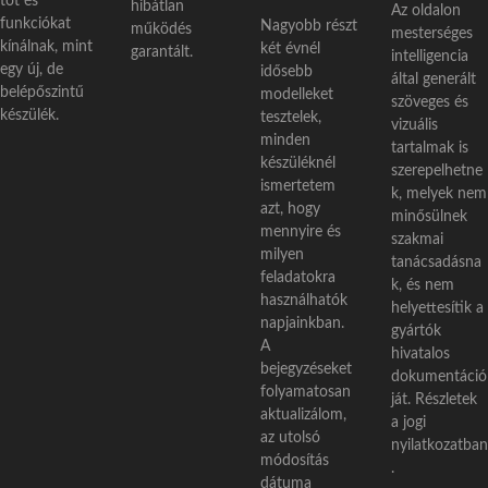
tot és
hibátlan
Az oldalon
funkciókat
Nagyobb részt
működés
mesterséges
kínálnak, mint
két évnél
garantált.
intelligencia
egy új, de
idősebb
által generált
belépőszintű
modelleket
szöveges és
készülék.
tesztelek,
vizuális
minden
tartalmak is
készüléknél
szerepelhetne
ismertetem
k, melyek nem
azt, hogy
minősülnek
mennyire és
szakmai
milyen
tanácsadásna
feladatokra
k, és nem
használhatók
helyettesítik a
napjainkban.
gyártók
A
hivatalos
bejegyzéseket
dokumentáció
folyamatosan
ját. Részletek
aktualizálom,
a jogi
az utolsó
nyilatkozatban
módosítás
.
dátuma