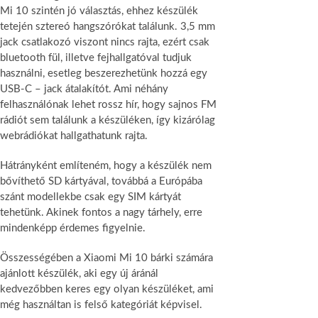
Mi 10 szintén jó választás, ehhez készülék
tetején sztereó hangszórókat találunk. 3,5 mm
jack csatlakozó viszont nincs rajta, ezért csak
bluetooth fül, illetve fejhallgatóval tudjuk
használni, esetleg beszerezhetünk hozzá egy
USB-C – jack átalakítót. Ami néhány
felhasználónak lehet rossz hír, hogy sajnos FM
rádiót sem találunk a készüléken, így kizárólag
webrádiókat hallgathatunk rajta.
Hátrányként említeném, hogy a készülék nem
bővíthető SD kártyával, továbbá a Európába
szánt modellekbe csak egy SIM kártyát
tehetünk. Akinek fontos a nagy tárhely, erre
mindenképp érdemes figyelnie.
Összességében a Xiaomi Mi 10 bárki számára
ajánlott készülék, aki egy új áránál
kedvezőbben keres egy olyan készüléket, ami
még használtan is felső kategóriát képvisel.