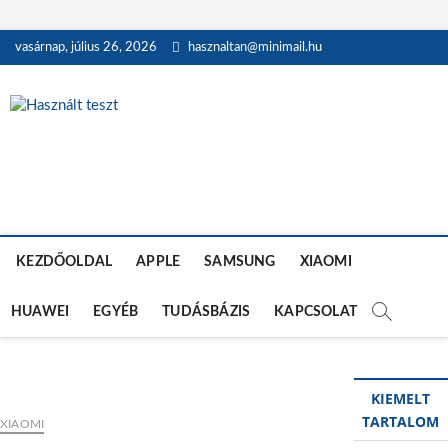
Skip
vasárnap, július 26, 2026
hasznaltan@minimail.hu
to
content
Használt teszt
HASZNÁLT MOBILTELEFON, TÁBLAGÉP, MACBOOK ÉS OKOSÓRA
TESZTEK
KEZDŐOLDAL
APPLE
SAMSUNG
XIAOMI
HUAWEI
EGYÉB
TUDÁSBÁZIS
KAPCSOLAT
KIEMELT
TARTALOM
XIAOMI