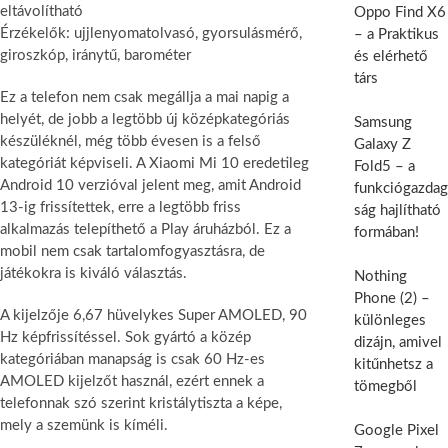
eltávolítható
Oppo Find X6
Érzékelők: ujjlenyomatolvasó, gyorsulásmérő,
– a Praktikus
giroszkóp, iránytű, barométer
és elérhető
társ
Ez a telefon nem csak megállja a mai napig a
helyét, de jobb a legtöbb új középkategóriás
Samsung
készüléknél, még több évesen is a felső
Galaxy Z
kategóriát képviseli. A Xiaomi Mi 10 eredetileg
Fold5 – a
Android 10 verzióval jelent meg, amit Android
funkciógazdag
13-ig frissítettek, erre a legtöbb friss
ság hajlítható
alkalmazás telepíthető a Play áruházból. Ez a
formában!
mobil nem csak tartalomfogyasztásra, de
játékokra is kiváló választás.
Nothing
Phone (2) –
A kijelzője 6,67 hüvelykes Super AMOLED, 90
különleges
Hz képfrissítéssel. Sok gyártó a közép
dizájn, amivel
kategóriában manapság is csak 60 Hz-es
kitűnhetsz a
AMOLED kijelzőt használ, ezért ennek a
tömegből
telefonnak szó szerint kristálytiszta a képe,
mely a szemünk is kíméli.
Google Pixel