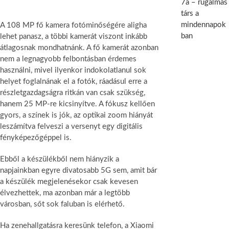
7a – rugalmas
társ a
mindennapok
A 108 MP fő kamera fotóminőségére aligha
ban
lehet panasz, a többi kamerát viszont inkább
átlagosnak mondhatnánk. A fő kamerát azonban
nem a legnagyobb felbontásban érdemes
használni, mivel ilyenkor indokolatlanul sok
helyet foglalnának el a fotók, ráadásul erre a
részletgazdagságra ritkán van csak szükség,
hanem 25 MP-re kicsinyítve. A fókusz kellően
gyors, a színek is jók, az optikai zoom hiányát
leszámítva felveszi a versenyt egy digitális
fényképezőgéppel is.
Ebből a készülékből nem hiányzik a
napjainkban egyre divatosabb 5G sem, amit bár
a készülék megjelenésekor csak kevesen
élvezhettek, ma azonban már a legtöbb
városban, sőt sok faluban is elérhető.
Ha zenehallgatásra keresünk telefon, a Xiaomi