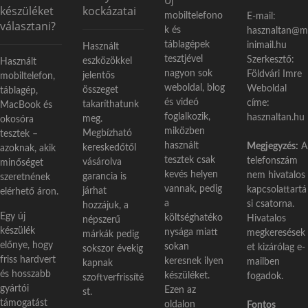
Új
:
készüléket
kockázatai
mobiltelefono
E-mail:
választani?
k és
hasznaltan@m
táblagépek
inimail.hu
Használt
tesztjével
Szerkesztő:
eszközökkel
Használt
nagyon sok
Földvári Imre
jelentős
mobiltelefon,
weboldal, blog
Weboldal
összeget
táblagép,
és videó
címe:
takaríthatunk
MacBook és
foglalkozik,
hasznaltan.hu
meg.
okosóra
miközben
Megbízható
tesztek –
használt
Megjegyzés:
A
kereskedőtől
azoknak, akik
tesztek csak
telefonszám
vásárolva
minőséget
kevés helyen
nem hivatalos
garancia is
szeretnének
vannak, pedig
kapcsolattartá
járhat
elérhető áron.
a
si csatorna.
hozzájuk, a
Egy új
költséghatéko
Hivatalos
népszerű
készülék
nysága miatt
megkeresések
márkák pedig
előnye, hogy
sokan
et kizárólag e-
sokszor évekig
friss hardvert
keresnek ilyen
mailben
kapnak
és hosszabb
készüléket.
fogadok.
szoftverfrissíté
gyártói
Ezen az
st.
támogatást
oldalon
Fontos