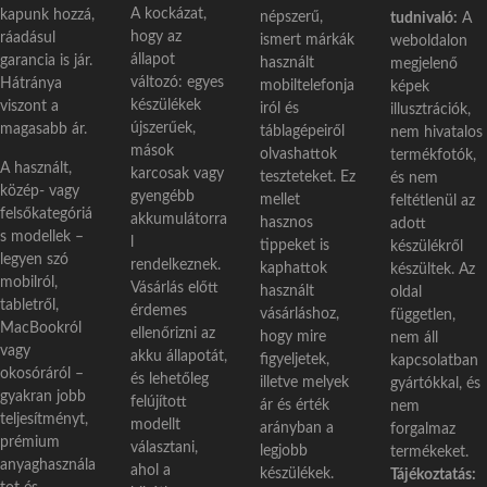
A kockázat,
kapunk hozzá,
népszerű,
tudnivaló:
A
hogy az
ráadásul
ismert márkák
weboldalon
állapot
garancia is jár.
használt
megjelenő
változó: egyes
Hátránya
mobiltelefonja
képek
készülékek
viszont a
iról és
illusztrációk,
újszerűek,
magasabb ár.
táblagépeiről
nem hivatalos
mások
olvashattok
termékfotók,
A használt,
karcosak vagy
teszteteket. Ez
és nem
közép- vagy
gyengébb
mellet
feltétlenül az
felsőkategóriá
akkumulátorra
hasznos
adott
s modellek –
l
tippeket is
készülékről
legyen szó
rendelkeznek.
kaphattok
készültek. Az
mobilról,
Vásárlás előtt
használt
oldal
tabletről,
érdemes
vásárláshoz,
független,
MacBookról
ellenőrizni az
hogy mire
nem áll
vagy
akku állapotát,
figyeljetek,
kapcsolatban
okosóráról –
és lehetőleg
illetve melyek
gyártókkal, és
gyakran jobb
felújított
ár és érték
nem
teljesítményt,
modellt
arányban a
forgalmaz
prémium
választani,
legjobb
termékeket.
anyaghasznála
ahol a
készülékek.
Tájékoztatás: