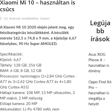
Xiaomi Mi 10 – használtan is
csúcs
5G
Android
mobiltelefon
Xiaomi
Legúja
A Xiaomi Mi 10 2020 elején jelent meg, egy
bb
felsőkategóriás készülékként. A készülék
írások
mérete 162,5 x 74,8 x 9 mm, a kijelzője 6,67
hüvelykes, 90 Hz Super AMOLED.
Specifikációk:
Asus ROG
Kijelző: 6,67
Phone 8 –
Tárhely: 128 GB, 256 GB
használtan is
RAM: 6 GB, 8 GB, 12 GB
élmény
Processzor: nyolcmagos (1×2,84 GHz Cortex-
A77 és 3×2,42 GHz Cortex-A77 és 4×1,80
Oppo Find X6
GHz Cortex-A55)
Pro –
Hátlapi kamera: 108 MP, 13 MP ultraszéles, 2
használtan is
MP makró, 2 MP mélység
megállja a
Előlapi kamera: 20 MP
helyét
Akkumulátor: Li-Po 4780 mAh, nem