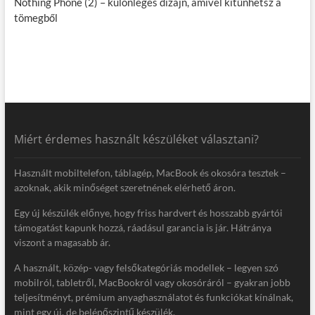
Nothing Phone (2) – különleges dizájn, amivel kitűnhetsz a
tömegből
Miért érdemes használt készüléket választani?
Használt mobiltelefon, táblagép, MacBook és okosóra tesztek –
azoknak, akik minőséget szeretnének elérhető áron.
Egy új készülék előnye, hogy friss hardvert és hosszabb gyártói
támogatást kapunk hozzá, ráadásul garancia is jár. Hátránya
viszont a magasabb ár.
A használt, közép- vagy felsőkategóriás modellek – legyen szó
mobilról, tabletről, MacBookról vagy okosóráról – gyakran jobb
teljesítményt, prémium anyaghasználatot és funkciókat kínálnak,
mint egy új, de belépőszintű készülék.