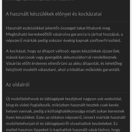
A használt készülékek előnyei és kockázatai
Használt eszközökkel jelentős összeget takaríthatunk meg.
Megbízható kereskedőtől vásárolva garancia is járhat hozzájuk, a
népszerű márkák pedig sokszor évekig kapnak szoftverfrissítést.
A kockázat, hogy az állapot változó: egyes készülékek újszerűek,
mások karcosak vagy gyengébb akkumulátorral rendelkeznek.
Vásárlás előtt érdemes ellenőrizni az akku állapotát, és lehetőleg
felújított modellt választani, ahol a hibátlan működés garantált.
Az oldalról
Új mobiltelefonok és táblagépek tesztjével nagyon sok weboldal,
blog és videó foglalkozik, miközben használt tesztek csak kevés
helyen vannak, pedig a költséghatékonysága miatt sokan keresnek
ilyen készüléket. Ezen az oldalon népszerű, ismert márkák használt
mobiltelefonjairól és táblagépeiről olvashattok teszteteket. Ez
mellet hasznos tippeket is kaphattok használt vásárláshoz, hogy