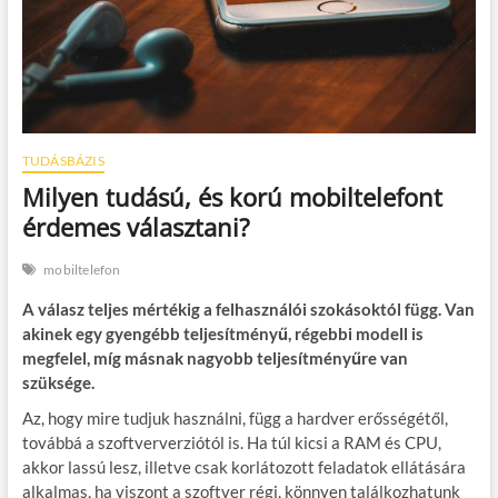
TUDÁSBÁZIS
Milyen tudású, és korú mobiltelefont
érdemes választani?
mobiltelefon
A válasz teljes mértékig a felhasználói szokásoktól függ. Van
akinek egy gyengébb teljesítményű, régebbi modell is
megfelel, míg másnak nagyobb teljesítményűre van
szüksége.
Az, hogy mire tudjuk használni, függ a hardver erősségétől,
továbbá a szoftververziótól is. Ha túl kicsi a RAM és CPU,
akkor lassú lesz, illetve csak korlátozott feladatok ellátására
alkalmas, ha viszont a szoftver régi, könnyen találkozhatunk