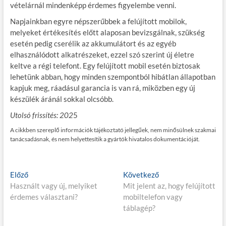
vételárnál mindenképp érdemes figyelembe venni.
Napjainkban egyre népszerűbbek a felújított mobilok,
melyeket értékesítés előtt alaposan bevizsgálnak, szükség
esetén pedig cserélik az akkumulátort és az egyéb
elhasználódott alkatrészeket, ezzel szó szerint új életre
keltve a régi telefont. Egy felújított mobil esetén biztosak
lehetünk abban, hogy minden szempontból hibátlan állapotban
kapjuk meg, ráadásul garancia is van rá, miközben egy új
készülék áránál sokkal olcsóbb.
Utolsó frissítés: 202
5
A cikkben szereplő információk tájékoztató jellegűek, nem minősülnek szakmai
tanácsadásnak, és nem helyettesítik a gyártók hivatalos dokumentációját.
Bejegyzés
E
K
Előző
Következő
l
ö
Használt vagy új, melyiket
Mit jelent az, hogy felújított
navigáció
ő
v
érdemes választani?
mobiltelefon vagy
z
e
táblagép?
ő
t