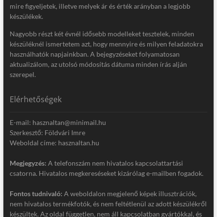
mire figyeljetek, illetve melyek ár és érték arányban a legjobb
készülékek.
Nagyobb részt két évnél idősebb modelleket tesztelek, minden
készüléknél ismertetem azt, hogy mennyire és milyen feladatokra
használhatók napjainkban. A bejegyzéseket folyamatosan
aktualizálom, az utolsó módosítás dátuma minden írás alján
szerepel.
Elérhetőségek
E-mail: hasznaltan@minimail.hu
Szerkesztő: Földvári Imre
Weboldal címe: hasznaltan.hu
Megjegyzés:
A telefonszám nem hivatalos kapcsolattartási
csatorna. Hivatalos megkereséseket kizárólag e-mailben fogadok.
Fontos tudnivaló:
A weboldalon megjelenő képek illusztrációk,
nem hivatalos termékfotók, és nem feltétlenül az adott készülékről
készültek. Az oldal független, nem áll kapcsolatban gyártókkal, és