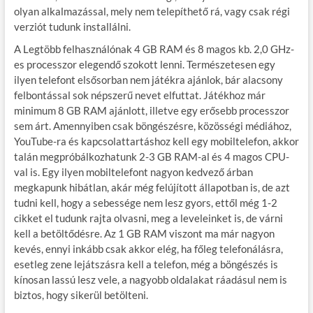
olyan alkalmazással, mely nem telepíthető rá, vagy csak régi
verziót tudunk installálni.
A Legtöbb felhasználónak 4 GB RAM és 8 magos kb. 2,0 GHz-
es processzor elegendő szokott lenni. Természetesen egy
ilyen telefont elsősorban nem játékra ajánlok, bár alacsony
felbontással sok népszerű nevet elfuttat. Játékhoz már
minimum 8 GB RAM ajánlott, illetve egy erősebb processzor
sem árt. Amennyiben csak böngészésre, közösségi médiához,
YouTube-ra és kapcsolattartáshoz kell egy mobiltelefon, akkor
talán megpróbálkozhatunk 2-3 GB RAM-al és 4 magos CPU-
val is. Egy ilyen mobiltelefont nagyon kedvező árban
megkapunk hibátlan, akár még felújított állapotban is, de azt
tudni kell, hogy a sebessége nem lesz gyors, ettől még 1-2
cikket el tudunk rajta olvasni, meg a leveleinket is, de várni
kell a betöltődésre. Az 1 GB RAM viszont ma már nagyon
kevés, ennyi inkább csak akkor elég, ha főleg telefonálásra,
esetleg zene lejátszásra kell a telefon, még a böngészés is
kínosan lassú lesz vele, a nagyobb oldalakat ráadásul nem is
biztos, hogy sikerül betölteni.