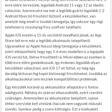
évre előre tervezünk, legalább Android 11 vagy 12 az ideális
választás. Szerencsére ma már a legtöbb gyártó legalább 1-2
Android főverzió frissítést biztosít a készülékeihez, van
amelyik még ennél is tovább támogatja, így sokszor egy régi
telefonon is viszonylag friss szoftver található.
Apple iOS esetén a 15-ös verziótól mondható jónak, az App
Store-ból erre már a legtöbb alkalmazás telepíthető.
Ugyanakkor az Apple hosszú ideig támogatja a készülékeit,
ezért elképzelhető, hogy egy 5-6 éves modellen is a legújabb
iOS verzió fut, illetve frissíthető rá. Mivel ebben az esetben is
több évre előre gondolkozunk, így érdemes legalább olyan
készüléket választani, ami iOS 17-et futtat, ez még egy
darabig biztosan fog kapni biztonsági frissítéseket, továbbá az
alkalmazásokkal sem lesznek kompatibilitási problémák.
Egy készülék koránál az akkumulátor állapotára is fontos
odafigyelni. Néhány év után ez elhasználódik, ezért cserélni
szükséges. Amennyiben az akkumulátor beépített, sajnos
ehhez szervizbe kell vinnünk (hacsak nem vagyunk műszaki
zsenik), ilyenkor pedig a csere költséges. Ezt a kialkudott