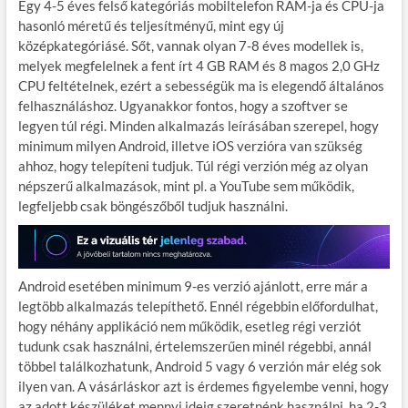
Egy 4-5 éves felső kategóriás mobiltelefon RAM-ja és CPU-ja
hasonló méretű és teljesítményű, mint egy új
középkategóriásé. Sőt, vannak olyan 7-8 éves modellek is,
melyek megfelelnek a fent írt 4 GB RAM és 8 magos 2,0 GHz
CPU feltételnek, ezért a sebességük ma is elegendő általános
felhasználáshoz. Ugyanakkor fontos, hogy a szoftver se
legyen túl régi. Minden alkalmazás leírásában szerepel, hogy
minimum milyen Android, illetve iOS verzióra van szükség
ahhoz, hogy telepíteni tudjuk. Túl régi verzión még az olyan
népszerű alkalmazások, mint pl. a YouTube sem működik,
legfeljebb csak böngészőből tudjuk használni.
Android esetében minimum 9-es verzió ajánlott, erre már a
legtöbb alkalmazás telepíthető. Ennél régebbin előfordulhat,
hogy néhány applikáció nem működik, esetleg régi verziót
tudunk csak használni, értelemszerűen minél régebbi, annál
többel találkozhatunk, Android 5 vagy 6 verzión már elég sok
ilyen van. A vásárláskor azt is érdemes figyelembe venni, hogy
az adott készüléket mennyi ideig szeretnénk használni, ha 2-3