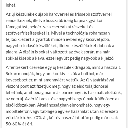
lehet.
Az új készülékek újabb hardverrel és frissebb szoftverrel
rendelkeznek, illetve hosszabb ideig kapnak gyártói
támogatást, beleértve a cserealkatrészeket és
szoftverfrissítéseket is. Mivel a technológia rohamosan
fejlődik, ezért a gyártók minden évben egy kicsivel jobb,
nagyobb tudású készüléket, illetve készülékeket dobnak a
piacra. A dizájn is sokat változott az évek során, ma már
sokkal kisebb a káva, ezzel együtt pedig nagyobb a kijelző.
A fentiekért cserébe egy új készülék drágább, mint a használt.
Sokan mondják, hogy amikor kivisszük a boltból, már
kevesebbet ér, mint amennyiért vettük. Az új vásárlásával
viszont pont azt fizetjük meg, hogy az első tulajdonosai
lehetünk, amit pedig már más bármennyit is használt előttünk,
az nem új. Az értékvesztése nagyobb egy újnak, különösen az
első időszakban. Általánosságban elmondható, hogy egy
mobiltelefon vagy táblagép egy év használat után az eredeti
vételár kb. 65-70%-át, két év használat után pedig már csak
50-60%-át éri.