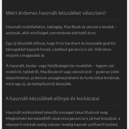
Miért érdemes használt készüléket választani?
Használt mobiltelefon, táblagép, MacBook és okosóra tesztek –
azoknak, akik minőséget szeretnének elérhető áron.
Egy új készülék előnye, hogy friss hardvert és hosszabb gyártói
támogatást kapunk hozzá, ráadásul garancia is jár. Hátránya
viszont a magasabb ár.
A használt, közép- vagy felsőkategóriás modellek – legyen szó
mobilról, tabletről, MacBookról vagy okosóráról – gyakran jobb
teljesítményt, prémium anyaghasználatot és funkciókat kínálnak,
mint egy új, de belépőszintű készülék.
A használt készülékek előnyei és kockázatai
Használt eszközökkel jelentős összeget takaríthatunk meg.
Megbízható kereskedőtől vásárolva garancia is járhat hozzájuk, a
népszerű márkák pedig sokszor évekig kapnak szoftverfrissítést.