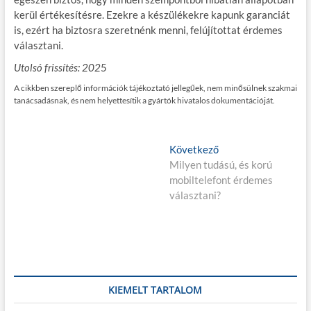
kerül értékesítésre. Ezekre a készülékekre kapunk garanciát
is, ezért ha biztosra szeretnénk menni, felújítottat érdemes
választani.
Utolsó frissítés: 202
5
A cikkben szereplő információk tájékoztató jellegűek, nem minősülnek szakmai
tanácsadásnak, és nem helyettesítik a gyártók hivatalos dokumentációját.
Bejegyzés
K
Következő
ö
Milyen tudású, és korú
navigáció
v
mobiltelefont érdemes
e
választani?
t
k
e
z
ő
p
KIEMELT TARTALOM
o