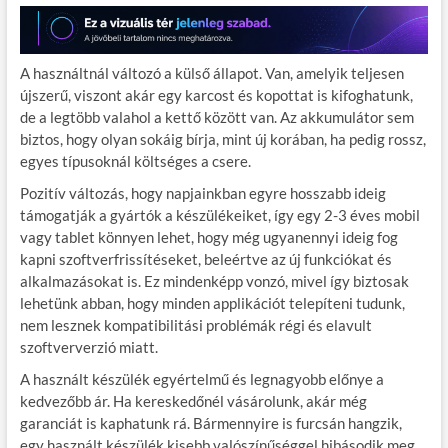
A használtnál változó a külső állapot. Van, amelyik teljesen
újszerű, viszont akár egy karcost és kopottat is kifoghatunk,
de a legtöbb valahol a kettő között van. Az akkumulátor sem
biztos, hogy olyan sokáig bírja, mint új korában, ha pedig rossz,
egyes típusoknál költséges a csere.
Pozitív változás, hogy napjainkban egyre hosszabb ideig
támogatják a gyártók a készülékeiket, így egy 2-3 éves mobil
vagy tablet könnyen lehet, hogy még ugyanennyi ideig fog
kapni szoftverfrissítéseket, beleértve az új funkciókat és
alkalmazásokat is. Ez mindenképp vonzó, mivel így biztosak
lehetünk abban, hogy minden applikációt telepíteni tudunk,
nem lesznek kompatibilitási problémák régi és elavult
szoftververzió miatt.
A használt készülék egyértelmű és legnagyobb előnye a
kedvezőbb ár. Ha kereskedőnél vásárolunk, akár még
garanciát is kaphatunk rá. Bármennyire is furcsán hangzik,
egy használt készülék kisebb valószínűséggel hibásodik meg,