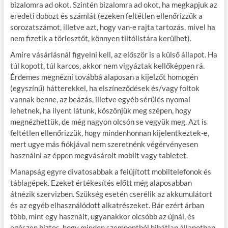
bizalomra ad okot. Szintén bizalomra ad okot, ha megkapjuk az
eredeti dobozt és számlát (ezeken feltétlen ellenőrizzük a
sorozatszámot, illetve azt, hogy van-e rajta tartozás, mivel ha
nem fizetik a törlesztőt, könnyen tiltólistára kerülhet).
Amire vásárlásnál figyelni kell, az először is a külső állapot. Ha
túl kopott, túl karcos, akkor nem vigyáztak kellőképpen rá.
Érdemes megnézni továbbá alaposan a kijelzőt homogén
(egyszínű) hátterekkel, ha elszíneződések és/vagy foltok
vannak benne, az beázás, illetve egyéb sérülés nyomai
lehetnek, ha ilyent látunk, köszönjük meg szépen, hogy
megnézhettük, de még nagyon olcsón se vegyük meg. Azt is
feltétlen ellenőrizzük, hogy mindenhonnan kijelentkeztek-e,
mert ugye más fiókjával nem szeretnénk végérvényesen
használni az éppen megvásárolt mobilt vagy tabletet.
Manapság egyre divatosabbak a felújított mobiltelefonok és
táblagépek. Ezeket értékesítés előtt még alaposabban
átnézik szervizben. Szükség esetén cserélik az akkumulátort
és az egyéb elhasználódott alkatrészeket. Bár ezért árban
több, mint egy használt, ugyanakkor olcsóbb az újnál, és
egészen biztos, hogy minden szempontból hibátlan állapotban