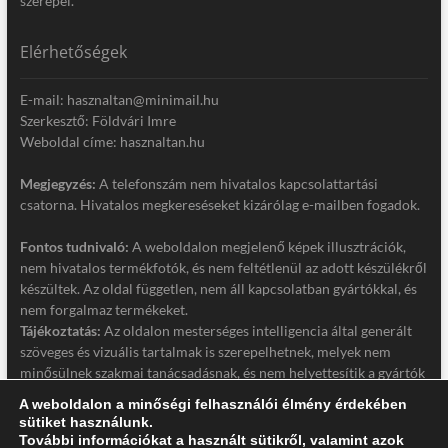
szerepel.
Elérhetőségek
E-mail: hasznaltan@minimail.hu
Szerkesztő: Földvári Imre
Weboldal címe: hasznaltan.hu
Megjegyzés:
A telefonszám nem hivatalos kapcsolattartási
csatorna. Hivatalos megkereséseket kizárólag e-mailben fogadok.
Fontos tudnivaló:
A weboldalon megjelenő képek illusztrációk,
nem hivatalos termékfotók, és nem feltétlenül az adott készülékről
készültek. Az oldal független, nem áll kapcsolatban gyártókkal, és
nem forgalmaz termékeket.
Tájékoztatás:
Az oldalon mesterséges intelligencia által generált
szöveges és vizuális tartalmak is szerepelhetnek, melyek nem
minősülnek szakmai tanácsadásnak, és nem helyettesítik a gyártók
hivatalos dokumentációját. Részletek a jogi nyilatkozatban.
A weboldalon a minőségi felhasználói élmény érdekében
sütiket használunk.
Jogi nyilatkozat
További információkat a használt sütikről, valamint azok