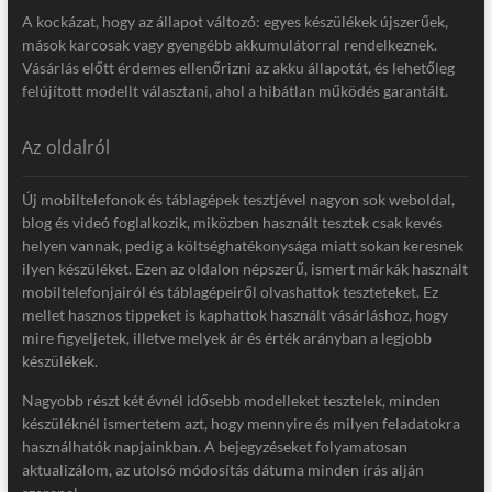
A kockázat, hogy az állapot változó: egyes készülékek újszerűek,
mások karcosak vagy gyengébb akkumulátorral rendelkeznek.
Vásárlás előtt érdemes ellenőrizni az akku állapotát, és lehetőleg
felújított modellt választani, ahol a hibátlan működés garantált.
Az oldalról
Új mobiltelefonok és táblagépek tesztjével nagyon sok weboldal,
blog és videó foglalkozik, miközben használt tesztek csak kevés
helyen vannak, pedig a költséghatékonysága miatt sokan keresnek
ilyen készüléket. Ezen az oldalon népszerű, ismert márkák használt
mobiltelefonjairól és táblagépeiről olvashattok teszteteket. Ez
mellet hasznos tippeket is kaphattok használt vásárláshoz, hogy
mire figyeljetek, illetve melyek ár és érték arányban a legjobb
készülékek.
Nagyobb részt két évnél idősebb modelleket tesztelek, minden
készüléknél ismertetem azt, hogy mennyire és milyen feladatokra
használhatók napjainkban. A bejegyzéseket folyamatosan
aktualizálom, az utolsó módosítás dátuma minden írás alján