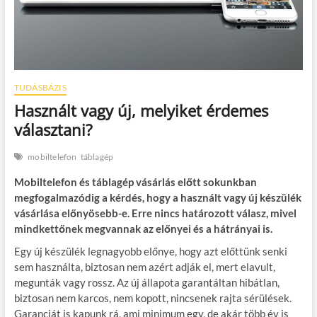
TUDÁSBÁZIS
Használt vagy új, melyiket érdemes
választani?
mobiltelefon
táblagép
Mobiltelefon és táblagép vásárlás előtt sokunkban
megfogalmazódig a kérdés, hogy a használt vagy új készülék
vásárlása előnyösebb-e. Erre nincs határozott válasz, mivel
mindkettőnek megvannak az előnyei és a hátrányai is.
Egy új készülék legnagyobb előnye, hogy azt előttünk senki
sem használta, biztosan nem azért adják el, mert elavult,
megunták vagy rossz. Az új állapota garantáltan hibátlan,
biztosan nem karcos, nem kopott, nincsenek rajta sérülések.
Garanciát is kapunk rá, ami minimum egy, de akár több év is