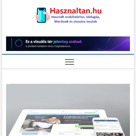
Skip
to
content
Használt
HASZNÁLT MOBILTELEFON,
TÁBLAGÉP, MACBOOK ÉS
OKOSÓRA TESZTEK
teszt