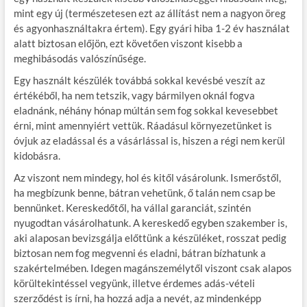
mint egy új (természetesen ezt az állítást nem a nagyon öreg
és agyonhasználtakra értem). Egy gyári hiba 1-2 év használat
alatt biztosan előjön, ezt követően viszont kisebb a
meghibásodás valószínűsége.
Egy használt készülék továbbá sokkal kevésbé veszít az
értékéből, ha nem tetszik, vagy bármilyen oknál fogva
eladnánk, néhány hónap múltán sem fog sokkal kevesebbet
érni, mint amennyiért vettük. Ráadásul környezetünket is
óvjuk az eladással és a vásárlással is, hiszen a régi nem kerül
kidobásra.
Az viszont nem mindegy, hol és kitől vásárolunk. Ismerőstől,
ha megbízunk benne, bátran vehetünk, ő talán nem csap be
bennünket. Kereskedőtől, ha vállal garanciát, szintén
nyugodtan vásárolhatunk. A kereskedő egyben szakember is,
aki alaposan bevizsgálja előttünk a készüléket, rosszat pedig
biztosan nem fog megvenni és eladni, bátran bízhatunk a
szakértelmében. Idegen magánszemélytől viszont csak alapos
körültekintéssel vegyünk, illetve érdemes adás-vételi
szerződést is írni, ha hozzá adja a nevét, az mindenképp