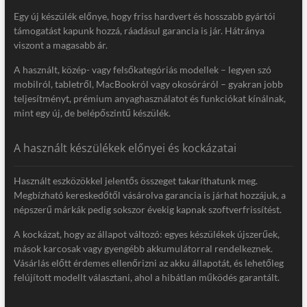
Egy új készülék előnye, hogy friss hardvert és hosszabb gyártói
támogatást kapunk hozzá, ráadásul garancia is jár. Hátránya
viszont a magasabb ár.
A használt, közép- vagy felsőkategóriás modellek – legyen szó
mobilról, tabletről, MacBookról vagy okosóráról – gyakran jobb
teljesítményt, prémium anyaghasználatot és funkciókat kínálnak,
mint egy új, de belépőszintű készülék.
A használt készülékek előnyei és kockázatai
Használt eszközökkel jelentős összeget takaríthatunk meg.
Megbízható kereskedőtől vásárolva garancia is járhat hozzájuk, a
népszerű márkák pedig sokszor évekig kapnak szoftverfrissítést.
A kockázat, hogy az állapot változó: egyes készülékek újszerűek,
mások karcosak vagy gyengébb akkumulátorral rendelkeznek.
Vásárlás előtt érdemes ellenőrizni az akku állapotát, és lehetőleg
felújított modellt választani, ahol a hibátlan működés garantált.