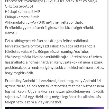
Processzor: nyolcmagos (2×2,0 GHz Cortex-A75 és 6×2,0
GHz Cortex-A55)
Hátlapi kamera: 8 MP
Előlapi kamera: 5 MP
Akkumulátor: Li-Po 7040 mAh, nem eltávolítható
Érzékelők: gyorsulásmérő, giroszkóp, közelségérzékelő,
iránytű
Ezt a táblagépet elsősorban átlagos felhasználóknak
tervezték tartalomfogyasztáshoz, továbbá oktatáshoz is
tökéletes választás. Böngészés, streaming, YouTube,
közösségi média kiválóan működik rajta. Játékokhoz részben
használható, a normál hardver igényű játékokkal nem lesznek
problémák, de a rendszerigényesebb címekkel már nem biztos,
hogy megbirkózik.
Eredetileg Android 11 verzióval jelent meg, mely Android 14-
ig frissíthető, sajnos több fő verzió frissítést már biztosan nem
fog már kapni. Ugyanakkor a rendszer gördülékenyen működik
rajta, továbbá egy rövid ideig még a legtöbb friss alkalmazás
telepíthető lesz rá a Play áruházból.