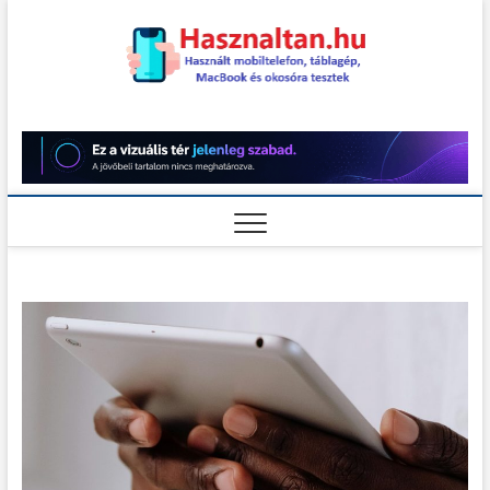
Skip
to
content
Használt
HASZNÁLT MOBILTELEFON,
TÁBLAGÉP, MACBOOK ÉS
OKOSÓRA TESZTEK
teszt