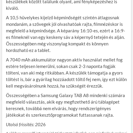
készülékek között találunk olyant, ami fényképezéshez is
kiváló.
A 10,5 hüvelykes kijelző képminőségét szintén átlagosnak
mondanám, a szövegek jól olvashatóak rajta, filmnézéskor is
megfelelő a képminősége. A képarány 16:10-es, ezért a 16:9-
es filmeknél van egy keskeny sáv a képernyő tetején és alján.
Összességében még viszonylag kompakt és könnyen
hordozható ez a tablet.
A 7040 mAh akkumulátor nagyon aktív használat mellet fog
estére teljesen lemerülni, sokan csak 2-3 naponta fogják
tölteni, van aki még ritkábban. A készülék támogatja a gyors
töltést is, bár a gyárilag hozzáadott töltő fej nem, így ezt külön
kell megvásárolnunk hozzá, ha szükségét érezzük.
Összességében a Samsung Galaxy TAB A8 mindenki számára
megfelelő választás, akik egy megfizethető árú táblagépet
keresnek, továbbá nem elvárás, hogy rendszerigényes
játékokat és szerkesztőprogramokat futtassanak rajta.
Utolsó frissítés: 202
6