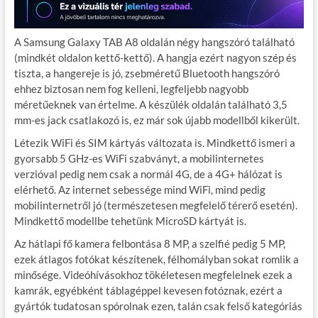
A Samsung Galaxy TAB A8 oldalán négy hangszóró található
(mindkét oldalon kettő-kettő). A hangja ezért nagyon szép és
tiszta, a hangereje is jó, zsebméretű Bluetooth hangszóró
ehhez biztosan nem fog kelleni, legfeljebb nagyobb
méretűeknek van értelme. A készülék oldalán található 3,5
mm-es jack csatlakozó is, ez már sok újabb modellből kikerült.
Létezik WiFi és SIM kártyás változata is. Mindkettő ismeri a
gyorsabb 5 GHz-es WiFi szabványt, a mobilinternetes
verzióval pedig nem csak a normál 4G, de a 4G+ hálózat is
elérhető. Az internet sebessége mind WiFi, mind pedig
mobilinternetről jó (természetesen megfelelő térerő esetén).
Mindkettő modellbe tehetünk MicroSD kártyát is.
Az hátlapi fő kamera felbontása 8 MP, a szelfié pedig 5 MP,
ezek átlagos fotókat készítenek, félhomályban sokat romlik a
minősége. Videóhívásokhoz tökéletesen megfelelnek ezek a
kamrák, egyébként táblagéppel kevesen fotóznak, ezért a
gyártók tudatosan spórolnak ezen, talán csak felső kategóriás