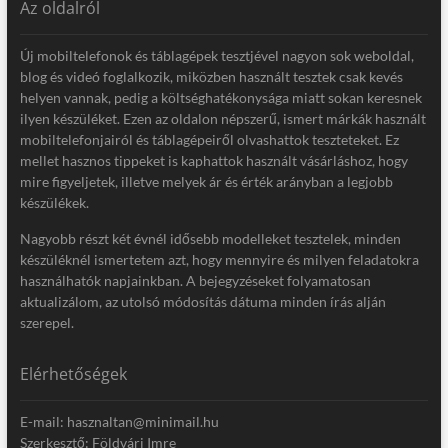
Az oldalról
Új mobiltelefonok és táblagépek tesztjével nagyon sok weboldal,
blog és videó foglalkozik, miközben használt tesztek csak kevés
helyen vannak, pedig a költséghatékonysága miatt sokan keresnek
ilyen készüléket. Ezen az oldalon népszerű, ismert márkák használt
mobiltelefonjairól és táblagépeiről olvashattok teszteteket. Ez
mellet hasznos tippeket is kaphattok használt vásárláshoz, hogy
mire figyeljetek, illetve melyek ár és érték arányban a legjobb
készülékek.
Nagyobb részt két évnél idősebb modelleket tesztelek, minden
készüléknél ismertetem azt, hogy mennyire és milyen feladatokra
használhatók napjainkban. A bejegyzéseket folyamatosan
aktualizálom, az utolsó módosítás dátuma minden írás alján
szerepel.
Elérhetőségek
E-mail: hasznaltan@minimail.hu
Szerkesztő: Földvári Imre