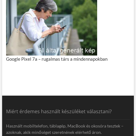
Google Pixel 7a – rugalmas társ a mindennapokban
Miért érdemes használt készüléket választani?
Használt mobiltelefon, táblagép, MacBook és okosóra tesztek –
azoknak, akik minőséget szeretnének elérhető áron.