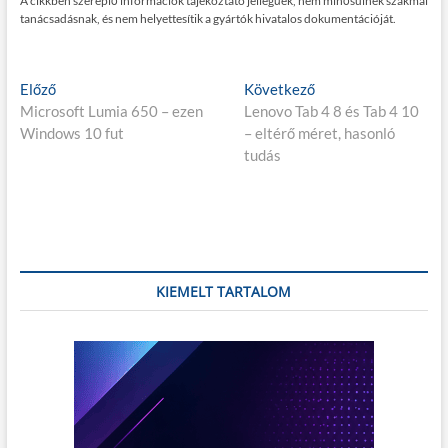
A cikkben szereplő információk tájékoztató jellegűek, nem minősülnek szakmai
tanácsadásnak, és nem helyettesítik a gyártók hivatalos dokumentációját.
Bejegyzés
E
K
Előző
Következő
l
ö
Microsoft Lumia 650 – ezen
Lenovo Tab 4 8 és Tab 4 10
navigáció
ő
v
Windows 10 fut
– eltérő méret, hasonló
z
e
tudás
ő
t
p
k
o
e
s
z
t
ő
:
p
KIEMELT TARTALOM
o
s
t
: