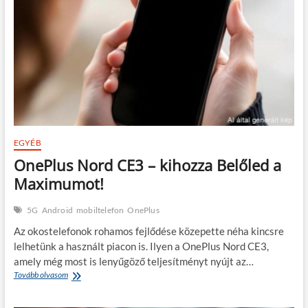
méret,
nagy
meglepetés!
EGYÉB
OnePlus Nord CE3 – kihozza Belőled a
Maximumot!
5G
Android
mobiltelefon
OnePlus
Az okostelefonok rohamos fejlődése közepette néha kincsre
lelhetünk a használt piacon is. Ilyen a OnePlus Nord CE3,
amely még most is lenyűgöző teljesítményt nyújt az…
OnePlus
Tovább olvasom
Nord
CE3