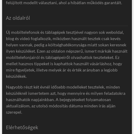
felújított modellt választani, ahol a hibátlan működés garantált.
Az oldalról
Új mobiltelefonok és táblagépek tesztjével nagyon sok weboldal,
blog és videó foglalkozik, miközben használt tesztek csak kevés
helyen vannak, pedig a költséghatékonysága miatt sokan keresnek
ilyen készüléket. Ezen az oldalon népszerű, ismert márkák használt
mobiltelefonjairól és táblagépeiről olvashattok teszteteket. Ez
mellet hasznos tippeket is kaphattok használt vásárláshoz, hogy
mire figyeljetek, illetve melyek ár és érték arányban a legjobb
készülékek.
Nagyobb részt két évnél idősebb modelleket tesztelek, minden
készüléknél ismertetem azt, hogy mennyire és milyen feladatokra
használhatók napjainkban. A bejegyzéseket folyamatosan
aktualizálom, az utolsó módosítás dátuma minden írás alján
szerepel.
Elérhetőségek