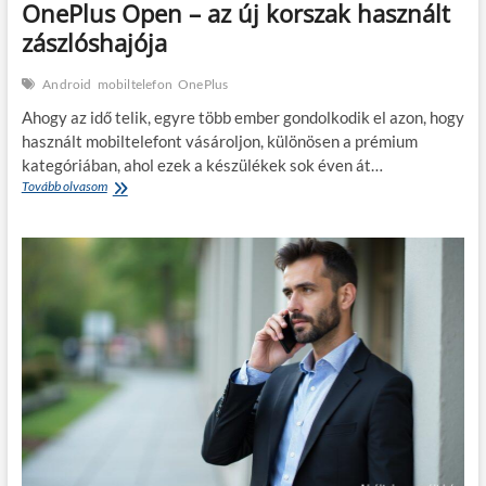
OnePlus Open – az új korszak használt
zászlóshajója
Android
mobiltelefon
OnePlus
Ahogy az idő telik, egyre több ember gondolkodik el azon, hogy
használt mobiltelefont vásároljon, különösen a prémium
kategóriában, ahol ezek a készülékek sok éven át…
OnePlus
Tovább olvasom
Open
–
az
új
korszak
használt
zászlóshajója