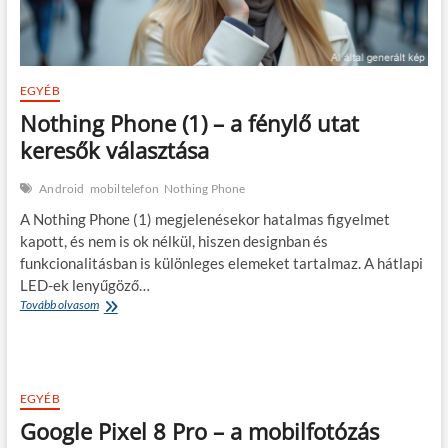
EGYÉB
Nothing Phone (1) – a fénylő utat
keresők választása
Android
mobiltelefon
Nothing Phone
A Nothing Phone (1) megjelenésekor hatalmas figyelmet
kapott, és nem is ok nélkül, hiszen designban és
funkcionalitásban is különleges elemeket tartalmaz. A hátlapi
LED-ek lenyűgöző…
Nothing
Tovább olvasom
Phone
(1)
–
a
fénylő
EGYÉB
utat
Google Pixel 8 Pro – a mobilfotózás
keresők
választása