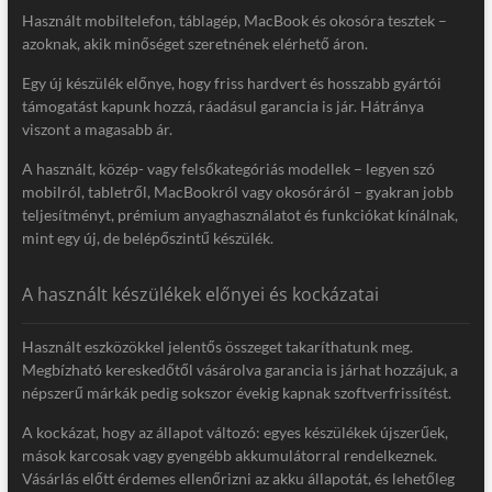
Használt mobiltelefon, táblagép, MacBook és okosóra tesztek –
azoknak, akik minőséget szeretnének elérhető áron.
Egy új készülék előnye, hogy friss hardvert és hosszabb gyártói
támogatást kapunk hozzá, ráadásul garancia is jár. Hátránya
viszont a magasabb ár.
A használt, közép- vagy felsőkategóriás modellek – legyen szó
mobilról, tabletről, MacBookról vagy okosóráról – gyakran jobb
teljesítményt, prémium anyaghasználatot és funkciókat kínálnak,
mint egy új, de belépőszintű készülék.
A használt készülékek előnyei és kockázatai
Használt eszközökkel jelentős összeget takaríthatunk meg.
Megbízható kereskedőtől vásárolva garancia is járhat hozzájuk, a
népszerű márkák pedig sokszor évekig kapnak szoftverfrissítést.
A kockázat, hogy az állapot változó: egyes készülékek újszerűek,
mások karcosak vagy gyengébb akkumulátorral rendelkeznek.
Vásárlás előtt érdemes ellenőrizni az akku állapotát, és lehetőleg