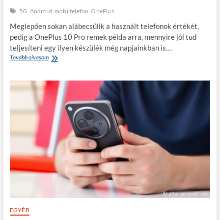
5G
Android
mobiltelefon
OnePlus
Meglepően sokan alábecsülik a használt telefonok értékét,
pedig a OnePlus 10 Pro remek példa arra, mennyire jól tud
teljesíteni egy ilyen készülék még napjainkban is.…
OnePlus
Tovább olvasom
10
Pro
–
egy
jól
összerakott
választás
a
mindennapokhoz.
EGYÉB