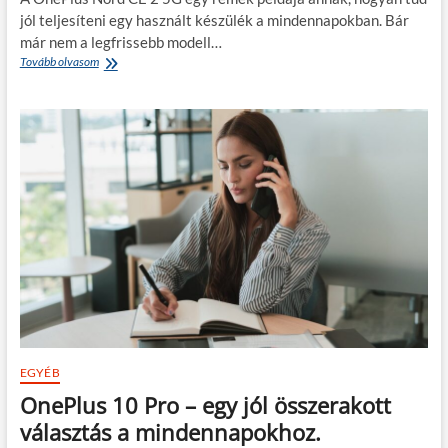
jól teljesíteni egy használt készülék a mindennapokban. Bár
már nem a legfrissebb modell…
OnePlus
Tovább olvasom
Nord
CE
2
5G
–
meglepően
sokat
nyújt
még
most
is!
EGYÉB
OnePlus 10 Pro – egy jól összerakott
választás a mindennapokhoz.