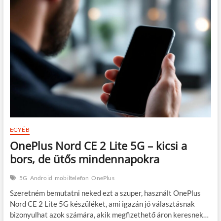
–
kihozza
Belőled
a
Maximumot!
EGYÉB
OnePlus Nord CE 2 Lite 5G – kicsi a
bors, de ütős mindennapokra
5G
Android
mobiltelefon
OnePlus
Szeretném bemutatni neked ezt a szuper, használt OnePlus
Nord CE 2 Lite 5G készüléket, ami igazán jó választásnak
bizonyulhat azok számára, akik megfizethető áron keresnek…