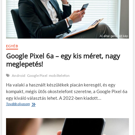
EGYÉB
Google Pixel 6a – egy kis méret, nagy
meglepetés!
Android
Google Pixel
mobiltelefon
Ha valaki a használt készülékek piacán keresgél, és egy
kompakt, mégis ütős okostelefont szeretne, a Google Pixel 6a
egy kiváló választás lehet. A 2022-ben kiadott…
Google
Tovább olvasom
Pixel
6a
–
egy
kis