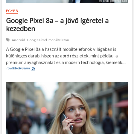
EGYÉB
Google Pixel 8a – a jövő ígéretei a
kezedben
Android
Google Pixel
mobiltelefon
A Google Pixel 8a a használt mobiltelefonok világában is
különleges darab, hiszen az apró részletek, mint például a
prémium anyaghasználat és a modern technológia, kiemelik…
Google
Tovább olvasom
Pixel
8a
–
a
jövő
ígéretei
a
kezedben