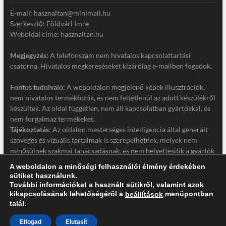
E-mail: hasznaltan@minimail.hu
Szerkesztő: Földvári Imre
Weboldal címe: hasznaltan.hu
Megjegyzés:
A telefonszám nem hivatalos kapcsolattartási
csatorna. Hivatalos megkereséseket kizárólag e-mailben fogadok.
Fontos tudnivaló:
A weboldalon megjelenő képek illusztrációk,
nem hivatalos termékfotók, és nem feltétlenül az adott készülékről
készültek. Az oldal független, nem áll kapcsolatban gyártókkal, és
nem forgalmaz termékeket.
Tájékoztatás:
Az oldalon mesterséges intelligencia által generált
szöveges és vizuális tartalmak is szerepelhetnek, melyek nem
minősülnek szakmai tanácsadásnak, és nem helyettesítik a gyártók
hivatalos dokumentációját. Részletek a jogi nyilatkozatban.
A weboldalon a minőségi felhasználói élmény érdekében
sütiket használunk.
Jogi nyilatkozat
További információkat a használt sütikről, valamint azok
Adatkezelési tájékoztató
kikapcsolásának lehetőségéről a
menüpontban
beállítások
talál.
Elfogad
Elutasít