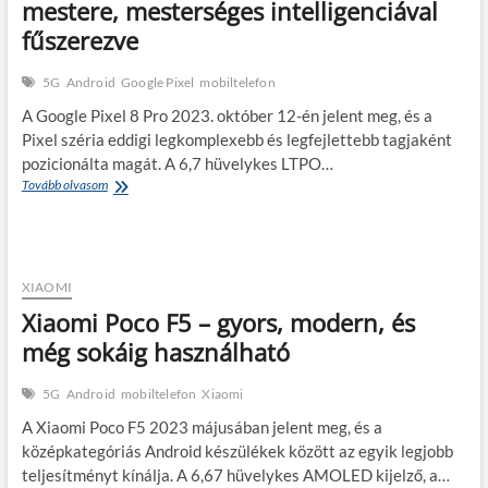
mestere, mesterséges intelligenciával
fűszerezve
5G
Android
Google Pixel
mobiltelefon
A Google Pixel 8 Pro 2023. október 12-én jelent meg, és a
Pixel széria eddigi legkomplexebb és legfejlettebb tagjaként
pozicionálta magát. A 6,7 hüvelykes LTPO…
Google
Tovább olvasom
Pixel
8
Pro
–
a
XIAOMI
mobilfotózás
Xiaomi Poco F5 – gyors, modern, és
mestere,
mesterséges
még sokáig használható
intelligenciával
fűszerezve
5G
Android
mobiltelefon
Xiaomi
A Xiaomi Poco F5 2023 májusában jelent meg, és a
középkategóriás Android készülékek között az egyik legjobb
teljesítményt kínálja. A 6,67 hüvelykes AMOLED kijelző, a…